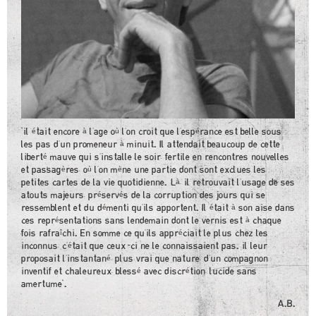
"il était encore à l'age où l'on croit que l'espérance est belle sous
les pas d'un promeneur à minuit. Il attendait beaucoup de cette
liberté mauve qui s'installe le soir, fertile en rencontres nouvelles
et passagères, où l'on mène une partie dont sont exclues les
petites cartes de la vie quotidienne. Là, il retrouvait l'usage de ses
atouts majeurs, préservés de la corruption des jours qui se
ressemblent et du démenti qu'ils apportent. Il était à son aise dans
ces représentations sans lendemain dont le vernis est à chaque
fois rafraîchi. En somme ce qu'ils appréciait le plus chez les
inconnus, c'était que ceux-ci ne le connaissaient pas. il leur
proposait l'instantané, plus vrai que nature, d'un compagnon
inventif et chaleureux, blessé avec discrétion, lucide sans
amertume".
A.B.